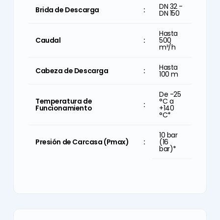
DN 32 -
1 1/4" -
Brida de Descarga
Brida de Descarga
:
:
DN 150
6"
Hasta
Hasta
Caudal
:
500
2200
Caudal
:
m³/h
GPM'e
kadar
Hasta
Cabeza de Descarga
:
100 m
Hasta
Cabeza de Descarga
:
330 ft
De -25
Temperatura de
°C a
De -13
:
Funcionamiento
Temperatura de
+140
°F a
:
Funcionamiento
°C*
+284
°F*
10 bar
Presión de Carcasa (Pmax)
:
(16
10 bar
Presión de Carcasa (Pmax)
:
bar)*
(16
bar)*