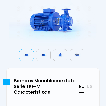
Noticias &
Estación de
Línea
&
Anuncios
Pruebas
Bombas de
Certificación
Eventos
Sempa
Carcasa
Manuales de
Sostenibilidad
Control de
Dividida
Usuario del
I'm Pump
Calidad
Bombas
Panel de
Technology
TCO
Autocebantes
Control de
Ley de
Bombas de
la Bomba
Protección de
Refuerzo
Datos
Bombas
Personales
Contra
Notificación de
Incendio
Cookies
Bombas Monobloque de la
e-mission
Serie TKF-M
EU
US
Características