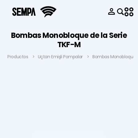
Bombas Monobloque de la Serie
TKF-M
Productos
Uçtan Emişli Pompalar
Bombas Monobloque de
Productos
Sobre Nosotros
Innovación y
Bombas de
Catálogo
Historia
Diseño
Succión Final
Galería de
Sempa en
Parque de
Bombas
Vídeos
números
Moldes
Multietapas
Galería de
Nuestra Política
Parque de
Bombas de
Fotos
de Calidad
Fundición
Aguas
Guías de
FAQ
Machining
Residuales
Usuario
Blog
Park
Bombas en
Documento