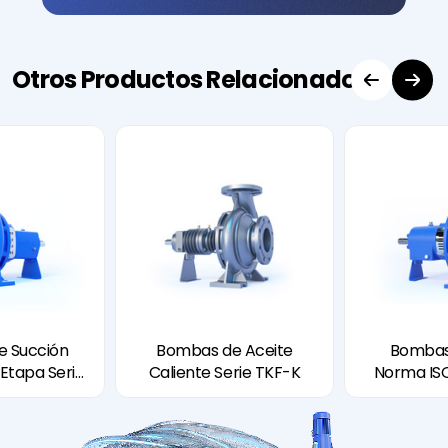
Otros Productos Relacionados
 Succión
Bombas de Aceite
Bombas
 Etapa Serie
Caliente Serie TKF-K
Norma ISO
KF
Serie