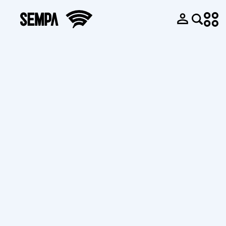
Productos
Sobre Nosotros
Innovación y
Bombas de
Catálogo
Historia
Diseño
Succión Final
Galería de
Sempa en
Parque de
Bombas
Vídeos
números
Moldes
Multietapas
Galería de
Nuestra Política
Parque de
Bombas de
Fotos
de Calidad
Fundición
Aguas
Guías de
FAQ
Machining
Residuales
Usuario
Blog
Park
Bombas en
Documento