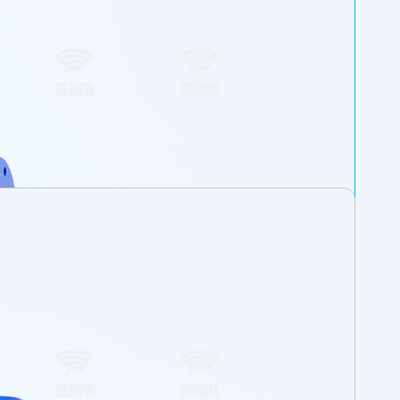
N 1092-1 / PN 16. Une production avec brides
40 classe 6.3.
es caractéristiques hydrauliques similaires.
re.
e, les forces axiales et radiales étant