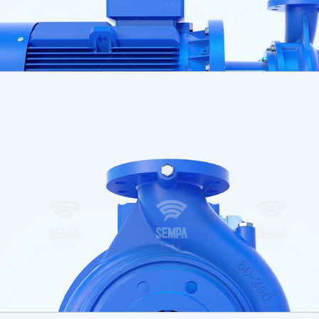
Contactez-no
Vous avez besoin d’aide
contacter votre interl
endroit. Pour trouver r
fréquemment posées, v
section FAQ ou nous co
Contactez le respon
agréé de votre régio