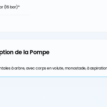
ar (16 bar)*
ar (16 bar)*
ption de la Pompe
les à arbre, avec corps en volute, monostade, à aspiration 
nt conformes à la norme TS EN 733.
étique EU 547/2012.
conformes à la norme TS EN 1092-2 / PN 16.