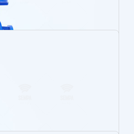
us
 ? Vous avez une question ou vous cherchez à
ocuteur SEMPA personnel ? Vous êtes au bon
apidement des réponses aux questions
ous pouvez consulter directement notre
ntacter à tout moment.
sable
n