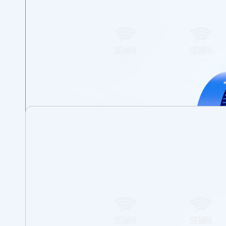
Pour les pompes avec corps en acier ou
ANSI/ASME est également possible su
Utilisées avec des moteurs électriques
Toutes les roues sont équilibrées dyn
La force axiale est équilibrée grâce à u
Le sens de rotation, vu depuis le moteur,
Les pompes monoblocs sont plus petites
Sur demande, les pompes peuvent être 
L’arbre de la pompe est relié à l’arbre
supportées par les roulements du mot