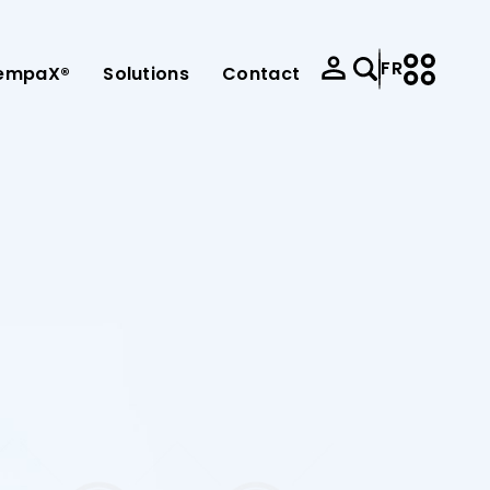
FR
empaX®
Solutions
Contact
e-mission
e-service
Kariyer
Satış Politikası
panneau de commande de la pompe