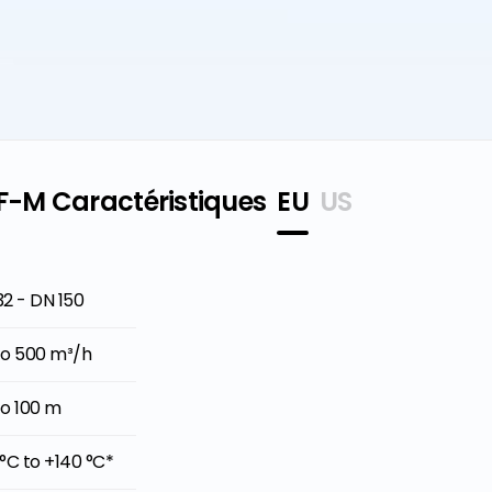
F-M Caractéristiques
EU
US
2 - DN 150
" - 6"
to 500 m³/h
to 2200 GPM'e kadar
to 100 m
o 330 ft
°C to +140 °C*
°F to +284°F*