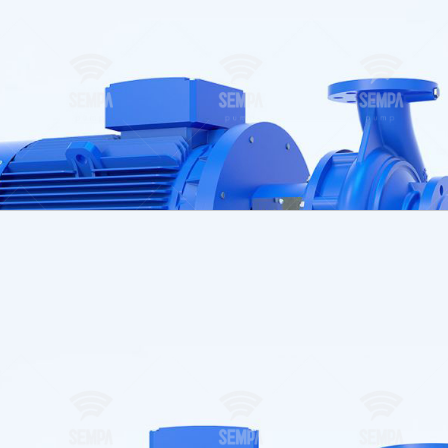
 acier inoxydable, les brides sont conformes à la norme TS E
r demande.
 de classe haute efficacité conformes aux dimensions IEC.
amiquement ou statiquement conformément à la norme ISO 19
n système de trous d’équilibrage sur la roue.
 est horaire.
 et plus légères que les pompes centrifuges normales avec d
fabriquées avec des bagues d’usure et/ou des bagues d’arb
 moteur par un arbre de transmission ou un accouplement rigid
eur.