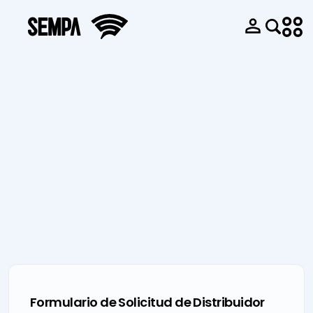
Productos
Sobre Nosotros
Innovación y
Bombas de
Catálogo
Historia
Diseño
Succión Final
Galería de
Sempa en
Parque de
Bombas
Vídeos
números
Moldes
Multietapas
Galería de
Nuestra Política
Parque de
Bombas de
Fotos
de Calidad
Fundición
Aguas
Guías de
FAQ
Machining
Residuales
Usuario
Formulario de Solicitud de Distribuidor
Blog
Park
Bombas en
Documento