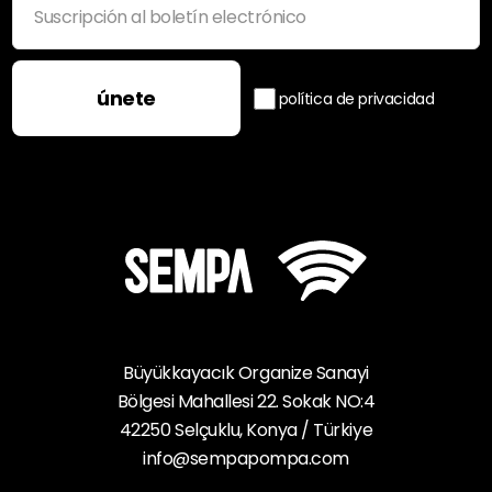
únete
política de privacidad
Büyükkayacık Organize Sanayi
Bölgesi Mahallesi 22. Sokak NO:4
42250 Selçuklu, Konya / Türkiye
info@sempapompa.com
e-