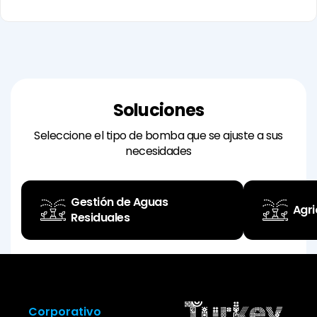
Soluciones
Seleccione el tipo de bomba que se ajuste a sus
necesidades
Gestión de Aguas
Agri
Residuales
Infraestructura-
Áreas Especial
Infraestruct
Áreas Especiales (Industria)
Superestructura (Sitios de
Superestructura (T
(Fabricación de
Construcción)
Corporativo