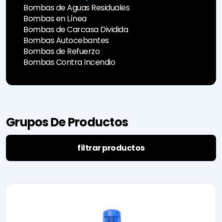
Noticias &
Estación de
Línea
&
Bombas de Aguas Residuales
Anuncios
Pruebas
Bombas de
Certificación
Bombas en Línea
Eventos
Sempa
Carcasa
Manuales de
Bombas de Carcasa Dividida
Sostenibilidad
Control de
Dividida
Usuario del
I'm Pump
Calidad
Bombas
Panel de
Bombas Autocebantes
Technology
TCO
Autocebantes
Control de
Bombas de Refuerzo
Ley de
Bombas de
la Bomba
Bombas Contra Incendio
Protección de
Refuerzo
Datos
Bombas
Personales
Contra
Notificación de
Incendio
Cookies
Grupos De Productos
filtrar productos
e-mission