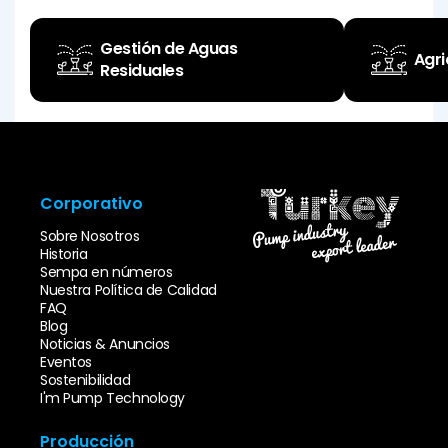
Gestión de Aguas
Agri
Residuales
Infraestructura-
Áreas Especial
Infraestruct
Áreas Especiales (Industria)
Superestructura (Sitios de
Superestructura (T
(Fabricación de
Construcción)
Corporativo
Sobre Nosotros
Historia
Sempa en números
Nuestra Política de Calidad
FAQ
Blog
Noticias & Anuncios
Eventos
Sostenibilidad
I'm Pump Technology
Producción