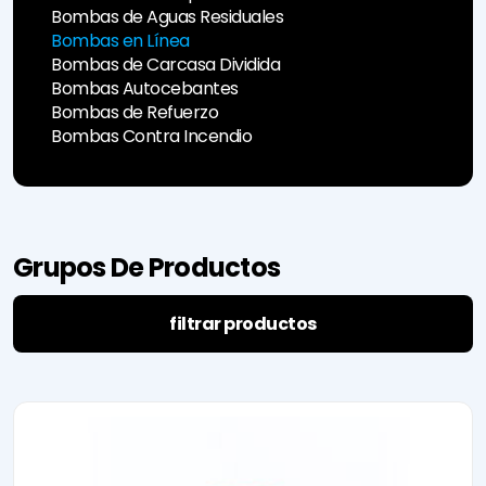
Noticias &
Estación de
Línea
&
Bombas de Aguas Residuales
Anuncios
Pruebas
Bombas de
Certificación
Bombas en Línea
Eventos
Sempa
Carcasa
Manuales de
Bombas de Carcasa Dividida
Sostenibilidad
Control de
Dividida
Usuario del
I'm Pump
Calidad
Bombas
Panel de
Bombas Autocebantes
Technology
TCO
Autocebantes
Control de
Bombas de Refuerzo
Ley de
Bombas de
la Bomba
Bombas Contra Incendio
Protección de
Refuerzo
Datos
Bombas
Personales
Contra
Notificación de
Incendio
Cookies
Grupos De Productos
filtrar productos
e-mission