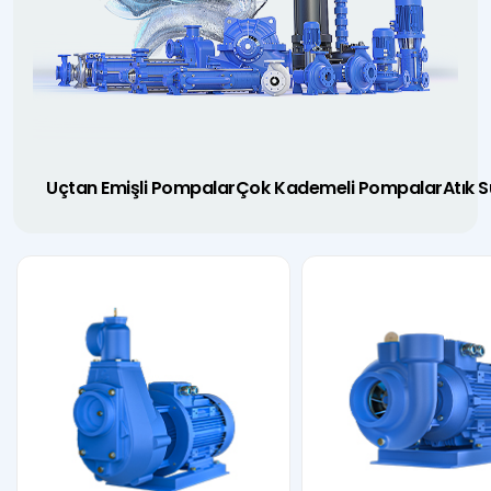
Uçtan Emişli Pompalar
Çok Kademeli Pompalar
Atık 