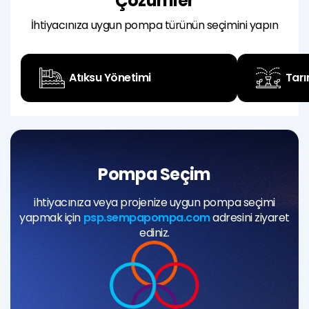
Çözümler
İhtiyacınıza uygun pompa türünün seçimini yapın
Atıksu Yönetimi
Tar
Altyapı-Üstyapı (Şantiyeler)
Özel Alanlar (Endüstri)
Altyapı-Üstyapı 
Özel Alanlar (Ya
Pompa Seçim
ihtiyacınıza veya projenize uygun pompa seçimi
yapmak için
psp.sempapompa.com
adresini ziyaret
ediniz.