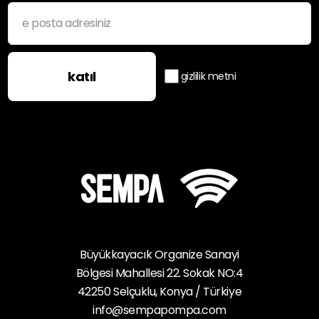
türü sunmaktadır.
Sempa Pompa ise her türlü endüstriyel uygulama
için yüksek kaliteli ve güvenilir pompalar üreten,
katıl
gizlilik metni
sektörün önde gelen isimlerinden biridir. Uzun
yıllardan beri faaliyet gösteren Sempa Pompa,
geniş ürün yelpazesi ve uzman ekibiyle müşterilerine
en uygun çözümleri sunmaktadır.
Sempa Pompanın sunduğu bazı avantajlar şunlardır.
Endüstriyel pompalar, dalgıç pompalar, hidrofor
pompaları, atık su pompaları, yangın pompaları ve
daha birçok farklı tipte pompa üretmektedir.
Böylece müşteriler, ihtiyaç duydukları her türlü
Büyükkayacık Organize Sanayi
pompayı Sempa Pompa'da bulabilirler.
Bölgesi Mahallesi 22. Sokak NO:4
42250 Selçuklu, Konya / Türkiye
Sempa Pompa, üretiminde en kaliteli malzemeleri
kullanmakta ve her pompayı titizlikle test
info@sempapompa.com