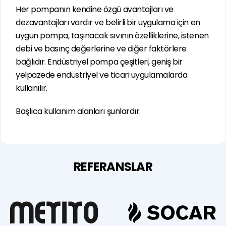
Her pompanın kendine özgü avantajları ve
dezavantajları vardır ve belirli bir uygulama için en
uygun pompa, taşınacak sıvının özelliklerine, istenen
debi ve basınç değerlerine ve diğer faktörlere
bağlıdır. Endüstriyel pompa çeşitleri, geniş bir
yelpazede endüstriyel ve ticari uygulamalarda
kullanılır.
Başlıca kullanım alanları şunlardır.
Su ve atık su arıtma tesisleri
Kimya endüstrisi
REFERANSLAR
Petrokimya ve petrol rafinerileri
Gıda ve içecek endüstrisi
İlaç endüstrisi