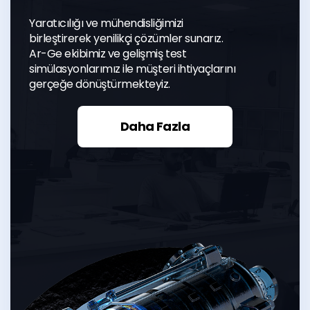
Kalite Kontrol
Yaratıcılığı ve mühendisliğimizi
birleştirerek yenilikçi çözümler sunarız.
Ar-Ge ekibimiz ve gelişmiş test
Kalite kontrol, Sempa'nın DNA'sının bir
simülasyonlarımız ile müşteri ihtiyaçlarını
parçasıdır ve bizi sürekli olarak
gerçeğe dönüştürmekteyiz.
beklentilerin üzerinde ürünler sunmaya
yönlendirir.
Daha Fazla
Daha Fazla