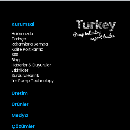
Kurumsal
Hakkımızda
Tarihçe
Rakamlarla Sempa
Kalite Politikamız
SSS
Blog
Haberler & Duyurular
Etkinlikler
Sürdürülebilirlik
I'm Pump Technology
Üretim
İnovasyon & Tasarım
Ürünler
Kalıp Parkı
Döküm Parkı
Uçtan Emişli Pompalar
Medya
İşleme Parkı
Çok Kademeli Pompalar
Sempa Test İstasyonu
Atık Su Pompaları
Katalog
Kalite Kontrol
Çözümler
In-Line Pompalar
Video Galeri