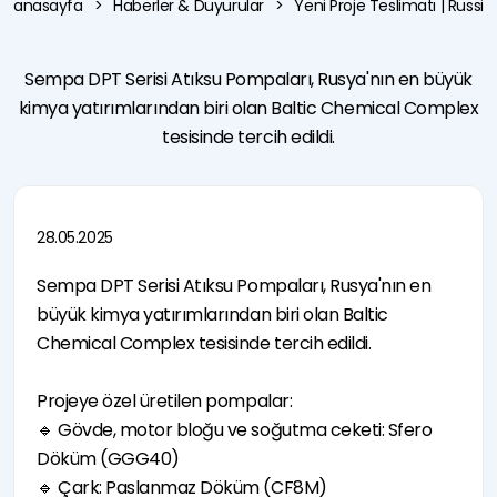
anasayfa
Haberler & Duyurular
Yeni Proje Teslimatı | Russ
Haberler &
Parkı
Pompalar
Kontrol
Duyurular
Sempa
Bölünebilir
Panosu
Etkinlikler
Test
Gövdeli
Kullanım
Sürdürülebilirlik
İstasyonu
Pompalar
Kılavuzları
Sempa DPT Serisi Atıksu Pompaları, Rusya'nın en büyük
I'm Pump
Kalite
Kendinden
kimya yatırımlarından biri olan Baltic Chemical Complex
Technology
Kontrol
Emişli
KVKK
TCO
Pompalar
tesisinde tercih edildi.
Aydınlatma
Hidrofor
Metni
Pompaları
Çerez
Yangın
Politikası
Söndürme
Pompaları
28.05.2025
Sempa DPT Serisi Atıksu Pompaları, Rusya'nın en
büyük kimya yatırımlarından biri olan Baltic
Chemical Complex tesisinde tercih edildi.
e-mission
Projeye özel üretilen pompalar:
🔹 Gövde, motor bloğu ve soğutma ceketi: Sfero
Döküm (GGG40)
🔹 Çark: Paslanmaz Döküm (CF8M)