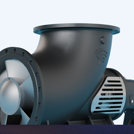
veya istediğiniz zaman do
Bölgenizdeki yetkili
sorumlu ile iletişime 
bize yazın