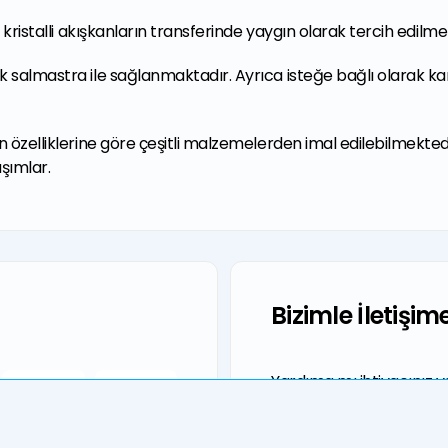
kristalli akışkanların transferinde yaygın olarak tercih edilme
 salmastra ile sağlanmaktadır. Ayrıca isteğe bağlı olarak k
 özelliklerine göre çeşitli malzemelerden imal edilebilmekted
şımlar.
Bizimle İletişim
Yardıma mı ihtiyacınız v
irtibat kişinizi mi arıyo
sorulara hızlı yanıtlar 