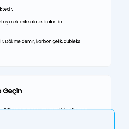
ktedir.
artuş mekanik salmastralar da
ir. Dökme demir, karbon çelik, dubleks
e Geçin
ar? Bir sorunuz mu var veya kişisel Sempa
rsunuz? O zaman doğru yerdesiniz. Sık sorulan
bulmak için doğrudan SSS bölümümüze gidebilir