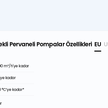
sekli Pervaneli Pompalar Özellikleri
EU
U
00 m³/h'ye kadar
52 GPM'e kadar
'ye kadar
5 ft'e kadar
0 °C’ye kadar*
4°F'a kadar*
r
r