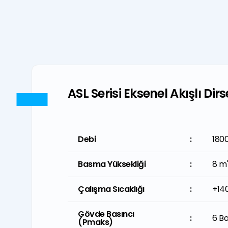
ASL Serisi Eksenel Akışlı Dir
Debi
Debi
:
:
180
792
Basma Yüksekliği
Basma Yüksekliği
:
:
8 m
26.2
Çalışma Sıcaklığı
Çalışma Sıcaklığı
:
:
+14
+28
Gövde Basıncı
Gövde Basıncı
:
:
6 Ba
6 Ba
(Pmaks)
(Pmaks)