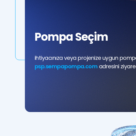
Pompa Seçim
ihtiyacınıza veya projenize uygun pomp
psp.sempapompa.com
adresini ziyaret