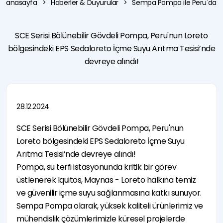
anasayfa
Haberler & Duyurular
Sempa Pompa ile Peru'da Te
Haberler &
Parkı
Pompalar
Kontrol
Duyurular
Sempa
Bölünebilir
Panosu
Etkinlikler
Test
Gövdeli
Kullanım
Sürdürülebilirlik
İstasyonu
Pompalar
Kılavuzları
SCE Serisi Bölünebilir Gövdeli Pompa, Peru'nun Loreto
I'm Pump
Kalite
Kendinden
bölgesindeki EPS Sedaloreto İçme Suyu Arıtma Tesisi’nde
Technology
Kontrol
Emişli
KVKK
TCO
Pompalar
devreye alındı!
Aydınlatma
Hidrofor
Metni
Pompaları
Çerez
Yangın
Politikası
Söndürme
Pompaları
28.12.2024
SCE Serisi Bölünebilir Gövdeli Pompa, Peru'nun
Loreto bölgesindeki EPS Sedaloreto İçme Suyu
Arıtma Tesisi’nde devreye alındı!
Pompa, su terfi istasyonunda kritik bir görev
e-mission
üstlenerek Iquitos, Maynas - Loreto halkına temiz
ve güvenilir içme suyu sağlanmasına katkı sunuyor.
Sempa Pompa olarak, yüksek kaliteli ürünlerimiz ve
mühendislik çözümlerimizle küresel projelerde