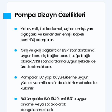
Pompa Dizayn Özellikleri
Yatay milli, tek kademeli, uçtan emişli, yarı
açık çarklı ve kendinden emişli klapeli
santrifüj pompalar.
Giriş ve çıkış bağlantıları BSP standartlarına
uygun boru diş bağlantılıdır. İsteğe bağlı
olarak ANSI standartlarına uygun şekilde de
üretilebilmektedir.
Pompalar IEC yapı büyüklüklerine uygun
yüksek verimlilik sınıfında elektrik motorları ile
kullanılır.
Bütün çarklar ISO 1940 sınıf 6.3’ e uygun
dinamik veya statik olarak
dengelenmektedir.