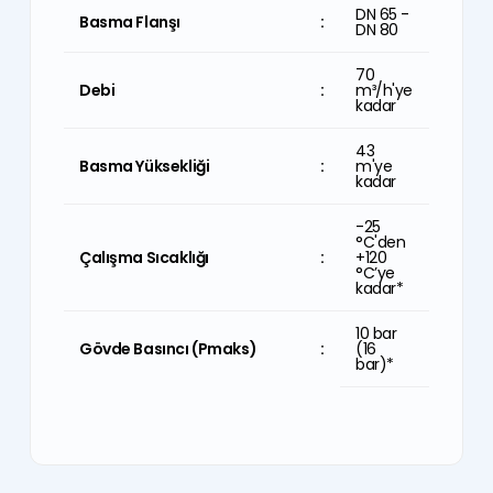
2 1/2" -
DN 65 -
Basma Flanşı
Basma Flanşı
:
:
3"
DN 80
308
70
Debi
Debi
:
:
GPM'e
m³/h'ye
kadar
kadar
141 ft'e
43
Basma Yüksekliği
:
Basma Yüksekliği
:
kadar
m'ye
kadar
-13
°F'den
-25
Çalışma Sıcaklığı
:
+248°F'a
°C'den
Çalışma Sıcaklığı
:
kadar*
+120
°C’ye
kadar*
10 bar
Gövde Basıncı (Pmaks)
:
(16 bar)*
10 bar
Gövde Basıncı (Pmaks)
:
(16
bar)*