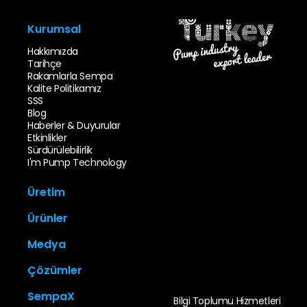
Kurumsal
Hakkımızda
Tarihçe
Rakamlarla Sempa
Kalite Politikamız
SSS
Blog
Haberler & Duyurular
Etkinlikler
Sürdürülebilirlik
I'm Pump Technology
Üretim
İnovasyon & Tasarım
Ürünler
Kalıp Parkı
Döküm Parkı
Uçtan Emişli Pompalar
Medya
İşleme Parkı
Çok Kademeli Pompalar
Sempa Test İstasyonu
Atık Su Pompaları
Katalog
Kalite Kontrol
Çözümler
In-Line Pompalar
Video Galeri
TCO
Bölünebilir Gövdeli
Foto Galeri
Özel Alanlar
Pompalar
SempaX
Kullanım Kılavuzları
Bilgi Toplumu Hizmetleri
Altyapı-Üstyapı
Kendinden Emişli Pompalar