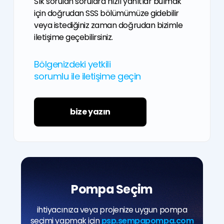
Sık sorulan sorulara hızlı yanıtlar bulmak
için doğrudan SSS bölümümüze gidebilir
veya istediğiniz zaman doğrudan bizimle
iletişime geçebilirsiniz.
Bölgenizdeki yetkili
sorumlu ile iletişime geçin
bize yazın
Pompa Seçim
ihtiyacınıza veya projenize uygun pompa
seçimi yapmak için
psp.sempapompa.com