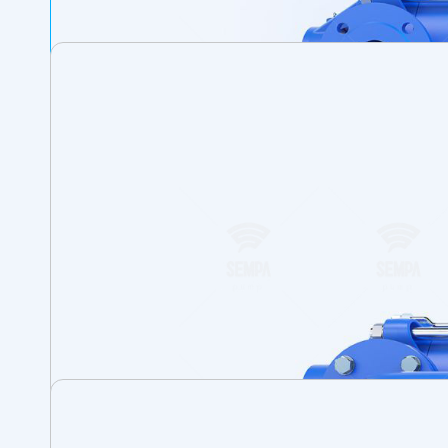
için flanşlar EN 1092-1 standart basınç s
Standart üretimde, emiş flanşı kaplin ta
talep ediliyorsa, sipariş sırasında belirtil
Tüm çarklar, ISO 1940 sınıf 6.3 standard
Dengeleme diskine ihtiyaç olmadan eksen
Kademeler arası geçişler, özel olarak
Dönüş yönü, motor tarafından bakıldığın
ARS-KC tipi pompalar standart olarak 
Kullanım Alanları