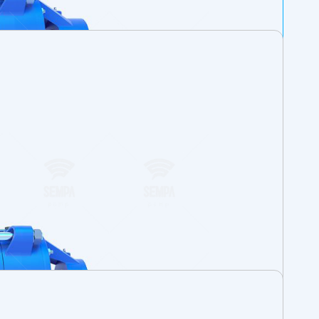
) yer almaktadır. Farklı flanş pozisyonları
inden basınç alınmaktadır.
e ayarlanabilir.
e Geçin