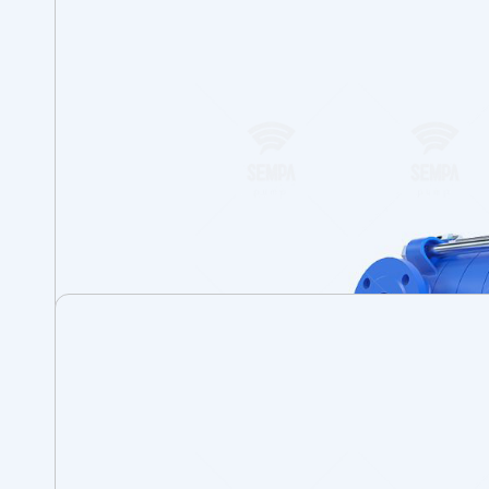
Enerji Santralleri
Tarımsal Sulama & Drenaj
Petrol Endüstrisi
Bina Sistemleri
Su Arıtımı ve Basınçlandırma
Madencilik
Kimya Endüstrisi
Isıtma, Havalandırma ve İklimlendirme
Denizcilik
Yangın Söndürme
Gıda ve İçecek Endüstrisi
Demir Çelik Endüstrisi