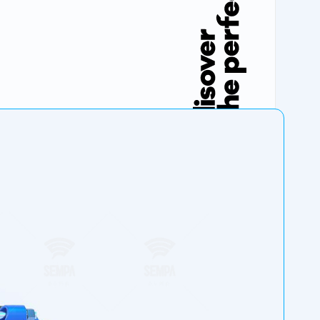
lar.
ygundur. Paslanmaz çelikten üretilen pompalar