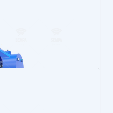
ar? Bir sorunuz mu var veya kişisel Sempa
rsunuz? O zaman doğru yerdesiniz. Sık sorulan
bulmak için doğrudan SSS bölümümüze gidebilir
ğrudan bizimle iletişime geçebilirsiniz.
geçin