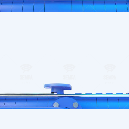
ınıfına uygundur.
rafında (sağda), basma flanşı ise diğer uçta üst kısımda (R 4/2
melidir.
ına uygun olarak dinamik veya statik şekilde dengelenmiştir.
el denge sağlayan özel tasarımla geliştirilmiştir.
 tasarlanmış borularla sağlanmakta olup, pompa orta kademes
da saat yönündedir. İstenirse dönüş yönü saat yönünün tersin
gresle yağlanan rulmanlar kullanmaktadır.
Bizimle İletişim