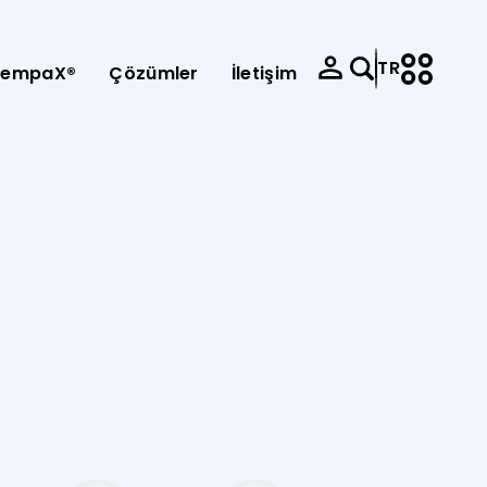
TR
SempaX®
Çözümler
İletişim
e-mission
e-service
Kariyer
zları
Satış Politikası
kasyon
Panosu Kullanım Kılavuzları