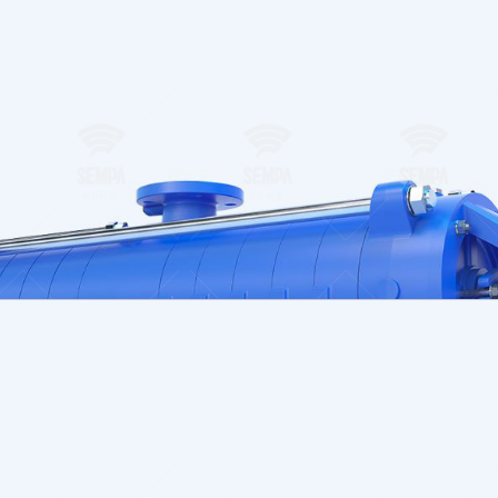
Yardıma mı ihtiyacınız v
irtibat kişinizi mi arıyo
sorulara hızlı yanıtlar 
veya istediğiniz zaman do
Bölgenizdeki yetkili
sorumlu ile iletişime 