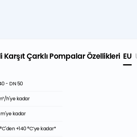
Karşıt Çarklı Pompalar Özellikleri
EU
40 - DN 50
" - 2"
m³/h'ye kadar
 GPM'e kadar
 m'ye kadar
 ft'e kadar
°C'den +140 °C’ye kadar*
°F'den +284°F'a kadar*