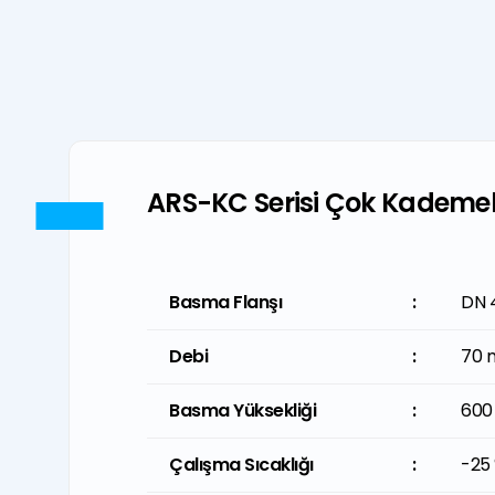
ARS-KC Serisi Çok Kademeli 
Basma Flanşı
Basma Flanşı
:
:
DN 
1 1/2
Debi
Debi
:
:
70 
308
Basma Yüksekliği
Basma Yüksekliği
:
:
600
1970
Çalışma Sıcaklığı
Çalışma Sıcaklığı
:
:
-25 
-13 