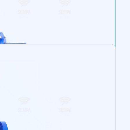
ur. (paslanmaz çelik gövde malzemeli pompalarda