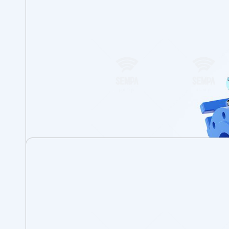
Enerji Santralleri
Tarımsal Sulama & Drenaj
Petrol Endüstrisi
Bina Sistemleri
Su Arıtımı ve Basınçlandırma
Madencilik
Kimya Endüstrisi
Isıtma, Havalandırma ve İklimlendirme
Denizcilik
Yangın Söndürme
Gıda ve İçecek Endüstrisi
Demir Çelik Endüstrisi