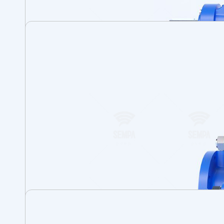
flanşlar TS EN 1092 - 1 standardı ilgili ba
Standart imalatta basma flanşı üsttedir. 
ISO 1940 sınıf 6.3’ e uygun dinamik veya 
Eksenel kuvvet çark dengeleme delikler
Dönme yönü motor tarafından bakılınca 
ARS-U serisi pompalarda standart olara
sıvı ile yağlanmaktadır.
Kullanım Alanları