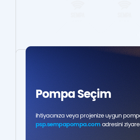
Pompa Seçim
ihtiyacınıza veya projenize uygun pomp
psp.sempapompa.com
adresini ziyaret