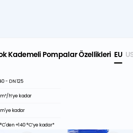
Çok Kademeli Pompalar Özellikleri
EU
U
40 - DN 125
" - 5"
 m³/h’ye kadar
0 GPM'e kadar
 m'ye kadar
 ft'e kadar
°C'den +140 °C’ye kadar*
°F'den +284°F'a kadar*