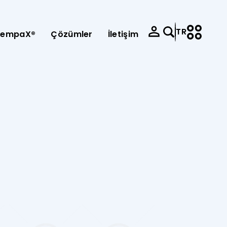
TR
SempaX®
Çözümler
İletişim
e-mission
e-service
Kariyer
zları
Satış Politikası
kasyon
Panosu Kullanım Kılavuzları