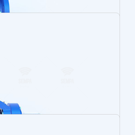
pariş sırasında belirtilmelidir. -Bütün çarklar
r ile tahrik edilemezler.
fında kullanılan kaymalı yataklar ise basılan
e Geçin
ar? Bir sorunuz mu var veya kişisel Sempa