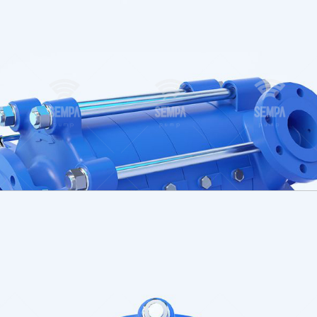
irtibat kişinizi mi arıyo
sorulara hızlı yanıtlar 
veya istediğiniz zaman do
Bölgenizdeki yetkili
sorumlu ile iletişime 
bize yazın