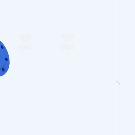
rsunuz? O zaman doğru yerdesiniz. Sık sorulan
bulmak için doğrudan SSS bölümümüze gidebilir
ğrudan bizimle iletişime geçebilirsiniz.
geçin