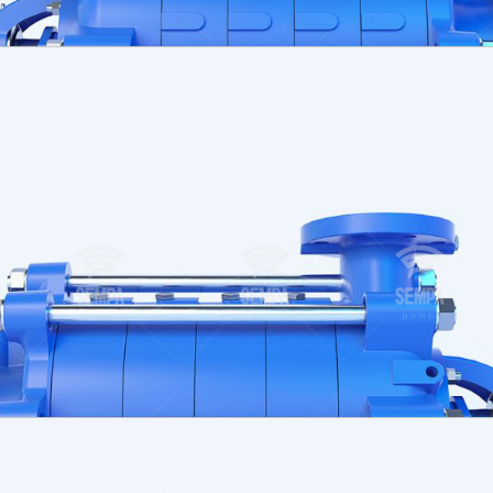
sınç sınıfına uygundur.)
Standart imalatın dışında flanş konumları istenirse, bu istek si
statik olarak dengelenir.
i sistemi ile dengelenmektedir.
saat yönünün tersindedir. Bu nedenle bu pompalar dizel moto
k “gres yağlı” rulman kullanılmaktadır. Pompaların emme tara
Bizimle İletişim
Yardıma mı ihtiyacınız v