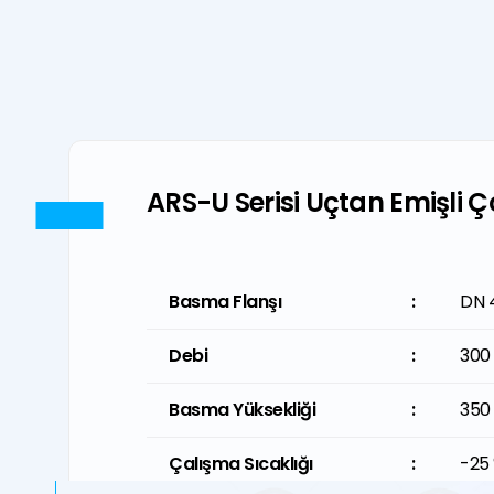
ARS-U Serisi Uçtan Emişli 
Basma Flanşı
Basma Flanşı
:
:
DN 
1 1/2
Debi
Debi
:
:
300
132
Basma Yüksekliği
Basma Yüksekliği
:
:
350
1150
Çalışma Sıcaklığı
Çalışma Sıcaklığı
:
:
-25 
-13 