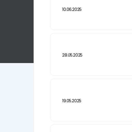
10.06.2025
Éxito de la Serie TK
página principal
Noti
Sempa Pompa ha elegido las bombas de una 
28.05.2025
19.05.2025