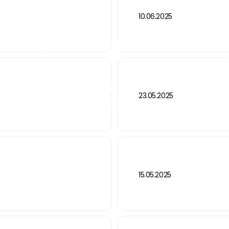
10.06.2025
e-mission
F de Sempa Pompa en el Suminis
cias & Anuncios
Éxito de la Serie TKF de Sempa Pompa en el Sumi
etapa de alta eficiencia de la serie 'e-mission' TKF para el
23.05.2025
agrícolas de Kuwait.
15.05.2025