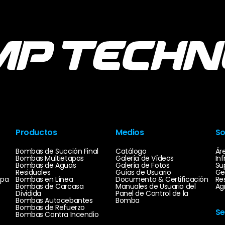
Productos
Medios
So
Bombas de Succión Final
Catálogo
Ár
Bombas Multietapas
Galería de Vídeos
In
Bombas de Aguas
Galería de Fotos
Su
Residuales
Guías de Usuario
Ge
mpa
Bombas en Línea
Documento & Certificación
Re
Bombas de Carcasa
Manuales de Usuario del
Ag
Dividida
Panel de Control de la
Bombas Autocebantes
Bomba
Bombas de Refuerzo
S
Bombas Contra Incendio