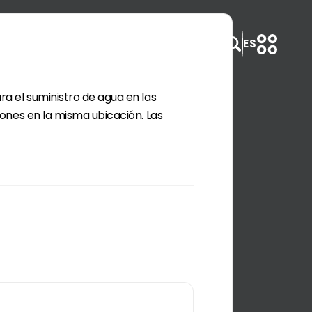
ES
paX®
Soluciones
Contacto
a el suministro de agua en las
iones en la misma ubicación. Las
e-mission
e-service
Carrera
Política de
ificación
Ventas
o del Panel de Control de la