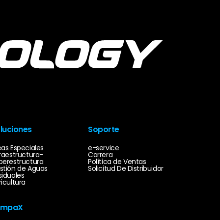
luciones
Soporte
eas Especiales
e-service
fraestructura-
Carrera
perestructura
Política de Ventas
stión de Aguas
Solicitud De Distribuidor
siduales
ricultura
empaX