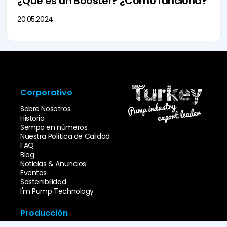
¿Qué es un Booster? ¿Cómo funciona?
20.05.2024
Corporativo
Sobre Nosotros
Historia
Sempa en números
Nuestra Política de Calidad
FAQ
Blog
Noticias & Anuncios
Eventos
Sostenibilidad
I'm Pump Technology
Sobre
Nosotros
Producción
Historia