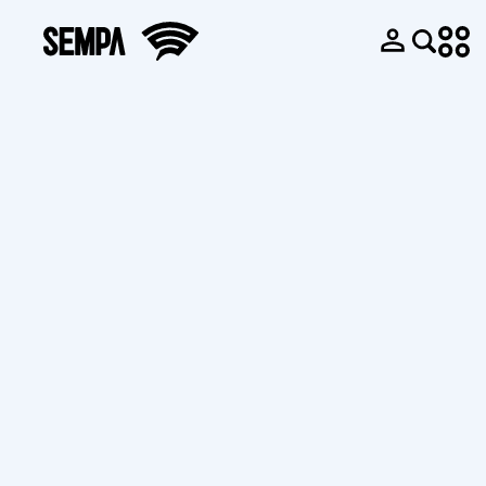
Productos
Sobre Nosotros
Innovación y
Bombas de
Catálogo
Historia
Diseño
Succión Final
Galería de
Sempa en
Parque de
Bombas
Vídeos
números
Moldes
Multietapas
Galería de
Nuestra Política
Parque de
Bombas de
Fotos
de Calidad
Fundición
Aguas
Guías de
FAQ
Machining
Residuales
Usuario
Blog
Park
Bombas en
Documento