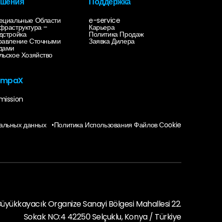
шения
Поддержка
ециальные Области
e-service
фраструктура –
Карьера
дстройка
Политика Продаж
равление Сточными
Заявка Дилера
дами
льское Хозяйство
empaX
mission
ональных данных
•
Политика Использования Файлов Сookie
üyükkayacık Organize Sanayi Bölgesi Mahallesi 22.
Sokak NO:4 42250 Selçuklu, Konya / Türkiye