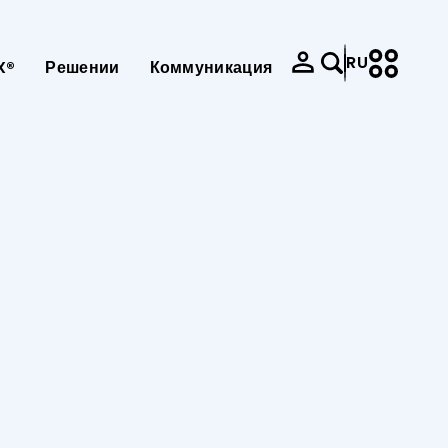
RU
X®
Решении
Коммуникация
e-mission
e-service
Карьера
льзователя
Политика Продаж
ертификация
льзователя панели управления