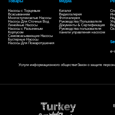
Товары
Медиа
Ре
Насосы с Торцевым
Каталог
Сп
Всасыванием
Видеогалерея
Ин
Многоступенчатые Насосы
Фотогалерея
На
Насосы Для Сточных Вод
Руководства Пользователя
Уп
Линейные Насосы
Документы & Сертификация
Во
Насосы с Разъемным
Руководства пользователя
Се
Корпусом
панели управления насосом
Самовсасывающие Насосы
Бустерные Насосы
S
Насосы Для Пожаротушения
e-
Услуги информационного общества
•
Закон о защите перс
B