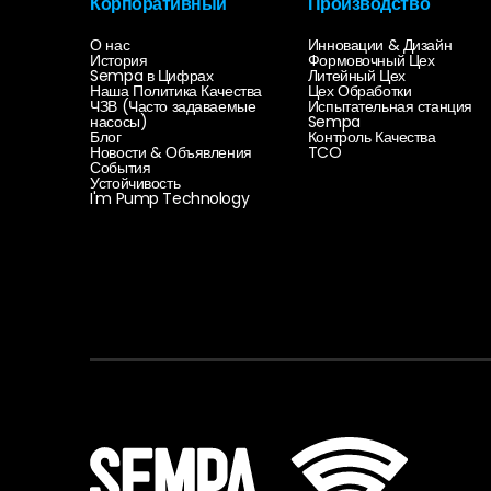
Корпоративный
Производство
О нас
Инновации & Дизайн
История
Формовочный Цех
Sempa в Цифрах
Литейный Цех
Наша Политика Качества
Цех Обработки
ЧЗВ (Часто задаваемые
Испытательная станция
насосы)
Sempa
Блог
Контроль Качества
Новости & Объявления
TCO
События
Устойчивость
I'm Pump Technology