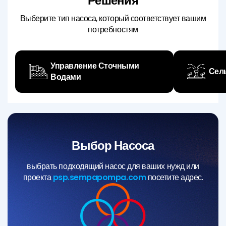
Решения
Выберите тип насоса, который соответствует вашим
потребностям
Управление Сточными
Сел
Водами
Инфраструктура – Надстройка
Специальные Области
Инфраструктура – 
Специальные О
(Строительные Площадки)
(Промышленность)
(Искусственный
(Транспор
Выбор Насоса
выбрать подходящий насос для ваших нужд или
проекта
psp.sempapompa.com
посетите адрес.