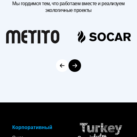
Мы гордимся тем, что работаем вместе и реализуем
Нефтеперерабатывающие и нефтехимические заводы
экологичные проекты
Пищевая и напитковая промышленность
Фармацевтическая промышленность
Горнодобывающая и металлургическая
промышленность
Целлюлозно-бумажная промышленность
Текстильная промышленность
Энергетические установки
Системы отопления и охлаждения
Сельское хозяйство и орошение
Корпоративный
При выборе промышленного насоса необходимо