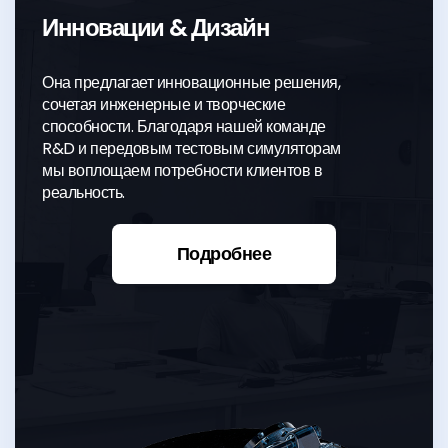
Контроль Качества
TCO
Инновации & Дизайн
Контроль Качества
Она предлагает инновационные решения,
сочетая инженерные и творческие
способности. Благодаря нашей команде
Контроль качества является частью ДНК
R&D и передовым тестовым симуляторам
компании Sempa и заставляет нас
мы воплощаем потребности клиентов в
постоянно поставлять продукцию, которая
реальность.
превосходит ожидания.
Подробнее
Подробнее