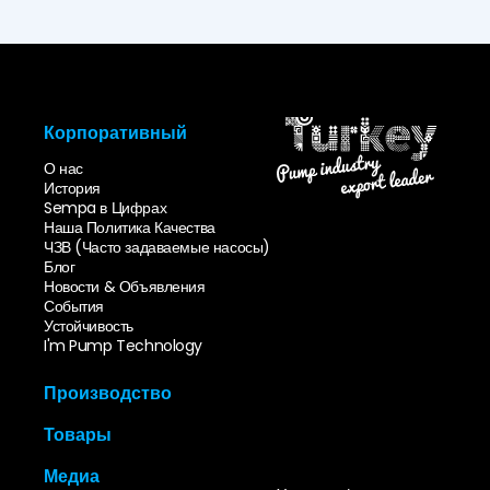
Корпоративный
О нас
История
Sempa в Цифрах
Наша Политика Качества
ЧЗВ (Часто задаваемые насосы)
Блог
Новости & Объявления
События
Устойчивость
I'm Pump Technology
Производство
Инновации & Дизайн
Товары
Формовочный Цех
Литейный Цех
Насосы с Торцевым
Медиа
Цех Обработки
Всасыванием