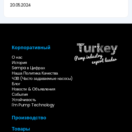
20.05.2024
Корпоративный
О нас
История
Sempa в Цифрах
Наша Политика Качества
ЧЗВ (Часто задаваемые насосы)
Блог
Новости & Объявления
События
Устойчивость
I'm Pump Technology
Производство
Инновации & Дизайн
Товары
Формовочный Цех