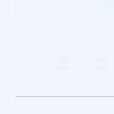
Arbre à service lourd, à fonctionnemen
Étanchéité du corps assurée par des j
Brides d’aspiration et de refoulement c
sont conformes à la norme TS EN 1092-1
Design à démontage arrière permettant d
tuyauterie. Sur demande, avec un accou
Toutes les roues sont équilibrées dyna
La force axiale est équilibrée par des t
Le sens de rotation, vu du côté moteur, 
Les pompes de type TKF-AH utilisent en 