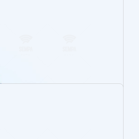
us
 ? Vous avez une question ou vous cherchez à
ocuteur SEMPA personnel ? Vous êtes au bon
apidement des réponses aux questions
ous pouvez consulter directement notre
ntacter à tout moment.
sable
n