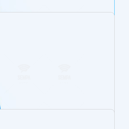
ement.
corps en acier ou acier inoxydable, les brides
pompe et la roue sans séparer la volute de la
ns séparer le moteur du support moteur.
3.
 sur la roue semi-ouverte.