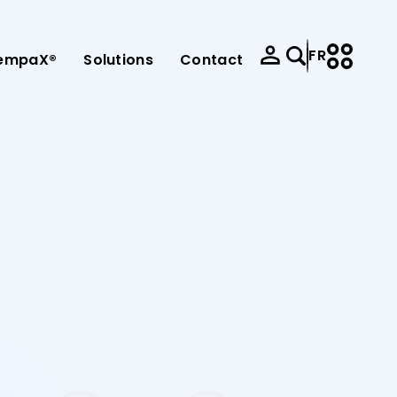
FR
empaX®
Solutions
Contact
e-mission
e-service
Kariyer
Satış Politikası
panneau de commande de la pompe