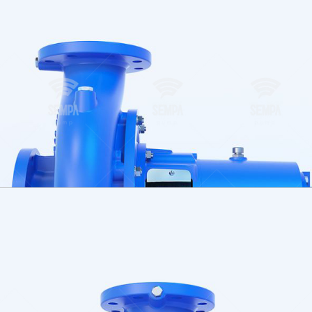
Contactez-no
Vous avez besoin d’aide
contacter votre interl
endroit. Pour trouver r
fréquemment posées, v
section FAQ ou nous co
Contactez le respon
agréé de votre régio