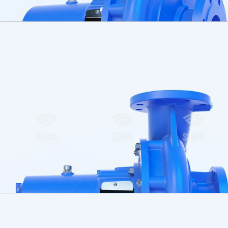
t à sec, non en contact avec le liquide pompé.
oints plats placés sous pression pour empêcher tout déplac
onformes à la norme TS EN 1092-2 / PN 16 (pour les pompes à 
 / PN 16).
e retirer le palier, le logement de garniture, l’arbre de la 
plement à palier intermédiaire, le rotor peut être retiré sa
miquement ou statiquement selon la norme ISO 1940 classe 6.
rous d’équilibrage sur la roue fermée, et par des aubes arrière
est horaire.
standard des roulements lubrifiés à l’huile.