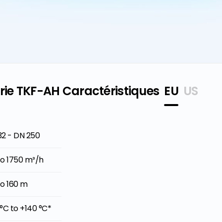
ie TKF-AH Caractéristiques
EU
US
32 - DN 250
" - 10"
to 1750 m³/h
to 7700 GPM
to 160 m
o 525 ft
°C to +140 °C*
°F to +284°F*