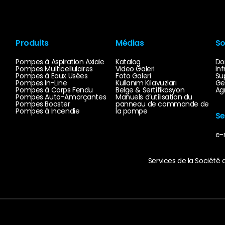
Produits
Médias
So
Pompes à Aspiration Axiale
Katalog
Do
Pompes Multicellulaires
Video Galeri
Inf
Pompes à Eaux Usées
Foto Galeri
Su
Pompes In-Line
Kullanım Kılavuzları
Ge
Pompes à Corps Fendu
Belge & Sertifikasyon
Ag
Pompes Auto-Amorçantes
Manuels d’utilisation du
Pompes Booster
panneau de commande de
Pompes à Incendie
la pompe
S
e-
Services de la Société 