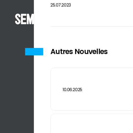
25.07.2023
Société
À Prop
Autres Nouvelles
Histori
À Propos De Nous
Innovation & Design
Sempa 
Historique
Parc de Moules
Notre P
Sempa en Chiffres
Parc de Fonderie
SSS
Notre Politique Qualité
Parc d’Usinage
Blog
SSS
Station de Test Sempa
Blog
Contrôle Qualité
Actual
10.06.2025
Actualités & Annonces
TCO
Événe
Événements
Durabil
Durabilité
I'm Pump Technology
I'm Pu
KVKK Aydınlatma Metni
Çerez Politikası