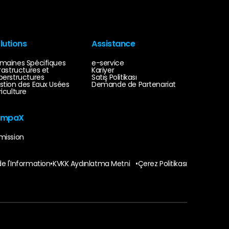
lutions
Assistance
maines Spécifiques
e-service
rastructures et
Kariyer
perstructures
Satış Politikası
stion des Eaux Usées
Demande de Partenariat
riculture
empaX
mission
de l'Information
•
KVKK Aydınlatma Metni
•
Çerez Politikası