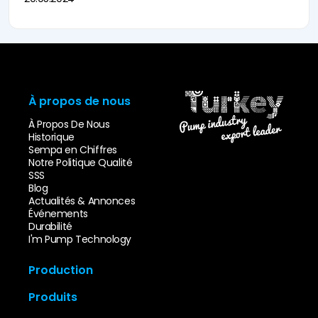
À propos de nous
À Propos De Nous
Historique
Sempa en Chiffres
Notre Politique Qualité
SSS
Blog
Actualités & Annonces
Événements
Durabilité
I'm Pump Technology
Production
Innovation & Design
Produits
Parc de Moules
Parc de Fonderie